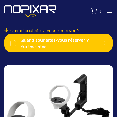
Ac
Quand souhaitez-vous réserver ?
Ma
Bi
Tar
Se
Si
Ca