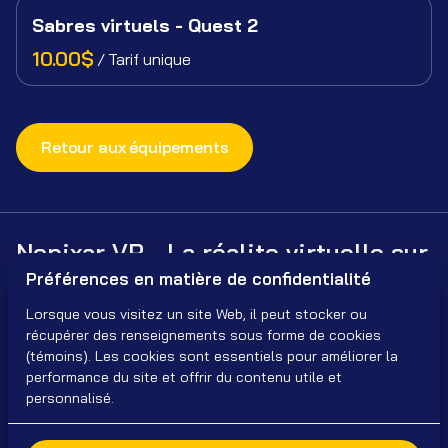
Sabres virtuels - Quest 2
/
Retour aux équipements
Nopixar VR - La réalite virtuelle sur
Préférences en matière de confidentialité
mesure, pour tous
Lorsque vous visitez un site Web, il peut stocker ou
récupérer des renseignements sous forme de cookies
(témoins). Les cookies sont essentiels pour améliorer la
performance du site et offrir du contenu utile et
personnalisé.
2026 Nopixar VR. Tous droits réservés. Contacts :
nopixar@gmail.com
| (418) 440-7435 |