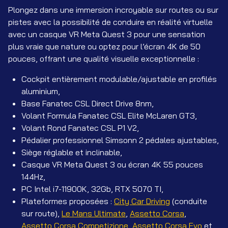
Plongez dans une immersion incroyable sur routes ou sur
pistes avec la possibilité de conduire en réalité virtuelle
avec un casque VR Meta Quest 3 pour une sensation
plus vraie que nature ou optez pour l’écran 4K de 50
pouces, offrant une qualité visuelle exceptionnelle :
Cockpit entièrement modulable/ajustable en profilés
aluminium,
Base Fanatec CSL Direct Drive 8nm,
Volant Formula Fanatec CSL Elite McLaren GT3,
Volant Rond Fanatec CSL P1 V2,
Pédalier professionnel Simsonn 2 pédales ajustables,
Siège réglable et inclinable,
Casque VR Meta Quest 3 ou écran 4K 55 pouces
144Hz,
PC Intel i7-11900K, 32Gb, RTX 5070 TI,
Plateformes proposées :
City Car Driving
(conduite
sur route),
Le Mans Ultimate
,
Assetto Corsa
,
Assetto Corsa Competizione
,
Assetto Corsa Evo
et