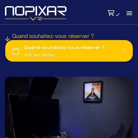
Ac
Quand souhaitez-vous réserver ?
Ma
Bi
Tar
Se
Si
Ca