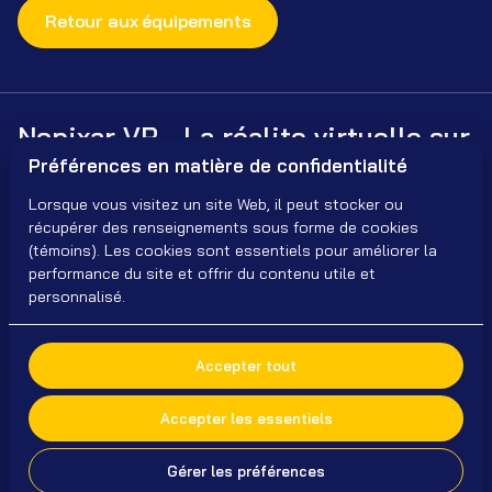
Retour aux équipements
Nopixar VR - La réalite virtuelle sur
Préférences en matière de confidentialité
mesure, pour tous
Lorsque vous visitez un site Web, il peut stocker ou
récupérer des renseignements sous forme de cookies
(témoins). Les cookies sont essentiels pour améliorer la
performance du site et offrir du contenu utile et
personnalisé.
2026 Nopixar VR. Tous droits réservés. Contacts :
nopixar@gmail.com
| (418) 440-7435 |
Accepter tout
Politique de confidentialité et conditions générales
|
Powered by Booqable
Accepter les essentiels
Accueil
Matériel
Bibliothèque
Tarifs
Services
Simulateur
Cadeaux
FAQ
Contact
Gérer les préférences